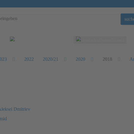
such
Sprache auswählen
023
2022
2020/21
2020
2018
Ar
Aleksei Dmitriev
hmid