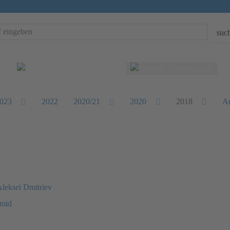
suc
Sprache auswählen
023
2022
2020/21
2020
2018
Ar
Aleksei Dmitriev
hmid