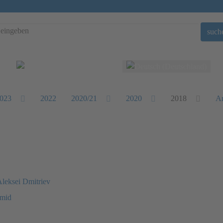
such
Sprache auswählen
023
2022
2020/21
2020
2018
Ar
Aleksei Dmitriev
hmid