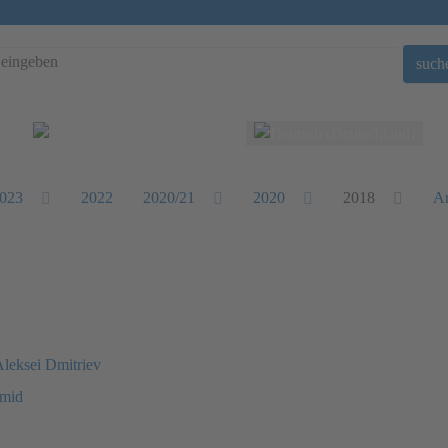
such
Sprache auswählen
023
2022
2020/21
2020
2018
Ar
Aleksei Dmitriev
hmid