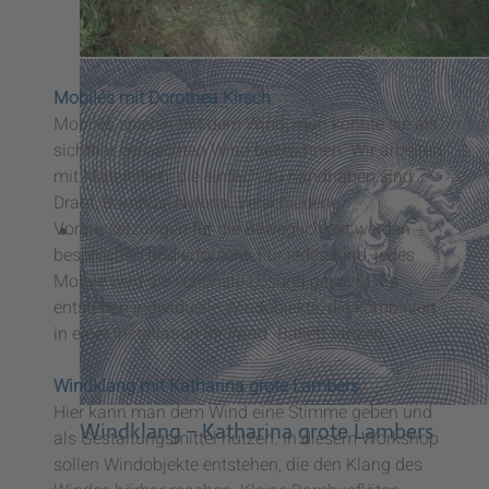
Mobiles – Dorothea Kirsch
Mobilés mit Dorothea Kirsch
Mobilés spielen mit dem Wind, man könnte sie als
sichtbar gemachten Wind bezeichnen. Wir arbeiten
mit Materialien, die einfach zu handhaben sind:
Draht, Bambus; Nylons. Verschiedene
Voraussetzungen für die Beweglichkeit werden
besprochen und erforscht. Für jedes Kind, jedes
Mobilé wird die schönste Lösung gesucht. Es
entstehen individuelle Windobjekte, die kombiniert
in einer Installation ihr Wind -Ballett tanzen.
Windklang mit Katharina grote Lambers
Hier kann man dem Wind eine Stimme geben und
Windklang – Katharina grote Lambers
als Gestaltungsmittel nutzen. In diesem Workshop
sollen Windobjekte entstehen, die den Klang des