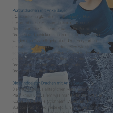
Porträtdrachen mit Anke Sauer
„Da könnte ich glatt in die Luft gehen“ … Hier
bekommt dieser Ausspruch eine ganz neue
Dimension. Die Teilnehmer bauen Ihr Porträt als
Drachen und schicken sich in die Luft. Die Drachen
werden aus Tyvek® gebaut und mit Acrylfarben
gestaltet. Alle können sich darstellen wie sie sich
sehen oder sich sehen wollen. Es wird in dem Kurs
erklärt warum ein Drachen fliegt, wie man einen
Wirbel, Wind und Wolkentanz – Evelin Stadl
Drachen steigen läßt und was man als
Drachenflieger nicht darf.
Die Windgeister-Drachen mit Anke Sauer
Sie entstehen aus alltäglichen Materialien wie
Plastikmüll und „allem was man so findet“ wie alte
Kordel, Draht, Folie, Strohhalm, Videobänder,
Bonbon-Papier, Wollreste etc. Ein Kurs, der schon