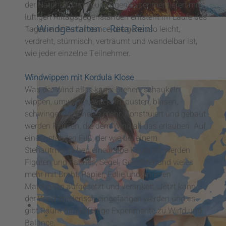
der Natur und im neugierigen Experimentieren mit
luftigen Alltagsgegenständen entsteht im Laufe des
Tages eine Performance, die genauso leicht,
Windgestalten – Reta Reinl
verdreht, stürmisch, verträumt und wandelbar ist,
wie jeder einzelne Teilnehmer.
Windwippen mit Kordula Klose
Was der Wind alles kann: Drehen, schaukeln,
wippen, umwehen, wackeln, pusten, blasen,
schwingen und vieles mehr. Konstruiert und gebaut
werden Figuren, die dem Wind all das erlauben. Auf
einem stabilen Fuß, der wie bei einem
Stehaufmännchen eine halbe Kugel ist, werden
Figuren und Fahnen, Segel, Gesichter und vieles
mehr mit Draht, Papier, Folie und anderen
Materialien aufgesetzt und verankert. Jetzt kann
der Wind spielerisch eingefangen werden und es
gibt Raum für vielfältige Experimente zu Wind und
Balance.