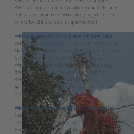
Windes hörbar machen. Kleine Bambusflöten,
Windharfen oder andere Windinstrumente können
dabei herauskommen. Windklang in jeder Form
wird erforscht und damit experimentiert.
Windgestalten und Windobjekte mit Reta Reinl
Windgestalten sind aus Fahnenstoff, Stoff, Fäden,
Holz, Bambus, Draht entwickelte Figuren, die schon
bei leichtem Wind ihre Beweglichkeit zeigen.
Windobjekte nutzen die Windenergie um sich zu
drehen, oder sich zu bewegen. Dazu gehören
Windmühlen genauso wie Turbinen aus
Plastikflaschen. Wer Lust hat, kann auch Fahnen
bemalen oder bunte Windsäcke nähen.
Wirbel, Wind und Wolkentanz mit Evelin Stadler
Der Tanztheater-Workshop bietet die Gelegenheit,
den eigenen Körper und seine
Bewegungsphantasie zu entdecken.Inspiriert von