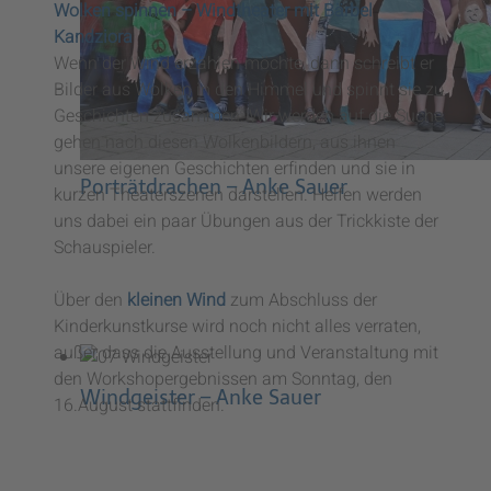
Windwippe – Kordula Klose
Wolken spinnen – Windtheater mit Bärbel
Kandziora
Wenn der Wind erzählen möchte, dann schreibt er
Bilder aus Wolken in den Himmel und spinnt sie zu
Geschichten zusammen. Wir werden auf die Suche
gehen nach diesen Wolkenbildern, aus ihnen
unsere eigenen Geschichten erfinden und sie in
Porträtdrachen – Anke Sauer
kurzen Theaterszenen darstellen. Helfen werden
uns dabei ein paar Übungen aus der Trickkiste der
Schauspieler.
Über den
kleinen Wind
zum Abschluss der
Kinderkunstkurse wird noch nicht alles verraten,
außer dass die Ausstellung und Veranstaltung mit
den Workshopergebnissen am Sonntag, den
Windgeister – Anke Sauer
16.August stattfinden.