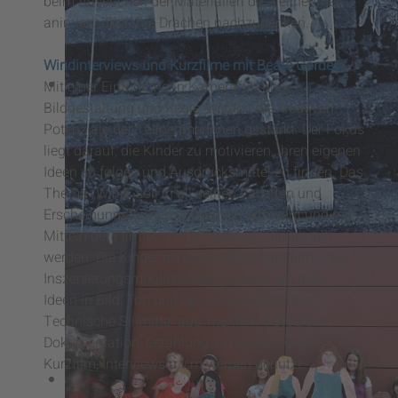
beim Aussuchen der Materialien die Teilnehmer
animiert, über ihre Drachen nachzudenken.
Windinterviews und Kurzfilme
mit Beate Gördes
Mit einer Einführung in Kameraführung,
Bildgestaltung und Regie, werden die kreativen
Potenziale der TeilnehmerInnen gestärkt. Der Fokus
liegt darauf, die Kinder zu motivieren, ihren eigenen
Ideen zu folgen und Ausdrucksmittel zu finden. Das
Thema „Wind“ soll in all seinen Facetten und
Erscheinungsformen spielerisch erforscht und mit
Mitteln der Filmtechnik fantasievoll dargestellt
werden. Die Kinder lernen verschiedene filmische
Inszenierungsmöglichkeiten kennen, um ihre
Ideen in Bild, Ton und Sprache umzusetzen.
Technische Stilmittel aus Trickfilm, Fotografie,
Dokumentation, Erzählung, experimenteller
Kurzfilm, Interviews u.v.m werden genutzt.