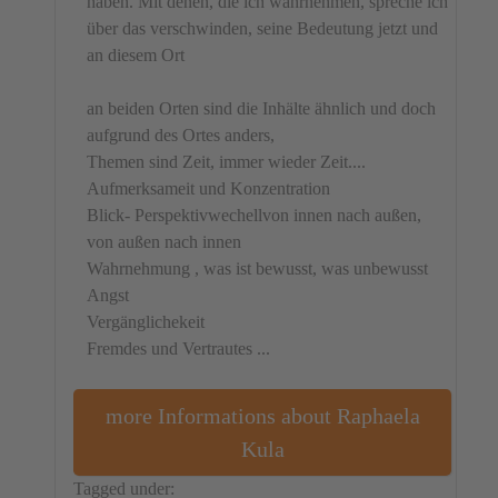
haben. Mit denen, die ich wahrnehmen, spreche ich
über das verschwinden, seine Bedeutung jetzt und
an diesem Ort
an beiden Orten sind die Inhälte ähnlich und doch
aufgrund des Ortes anders,
Themen sind Zeit, immer wieder Zeit....
Aufmerksameit und Konzentration
Blick- Perspektivwechellvon innen nach außen,
von außen nach innen
Wahrnehmung , was ist bewusst, was unbewusst
Angst
Vergänglichekeit
Fremdes und Vertrautes ...
more Informations about Raphaela
Kula
Tagged under:
Germany
Object
Raphaela Kula