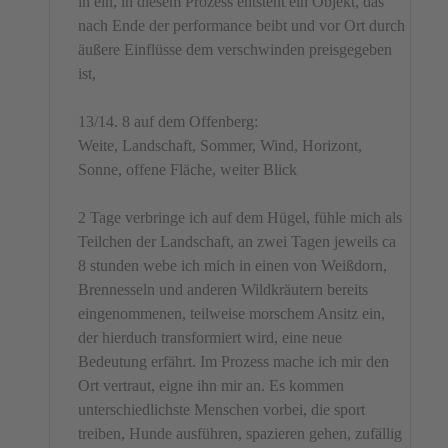
in ein, in diesem Prozess entsteht ein Objekt, das
nach Ende der performance beibt und vor Ort durch
äußere Einflüsse dem verschwinden preisgegeben
ist,
13/14. 8 auf dem Offenberg:
Weite, Landschaft, Sommer, Wind, Horizont,
Sonne, offene Fläche, weiter Blick
2 Tage verbringe ich auf dem Hügel, fühle mich als
Teilchen der Landschaft, an zwei Tagen jeweils ca
8 stunden webe ich mich in einen von Weißdorn,
Brennesseln und anderen Wildkräutern bereits
eingenommenen, teilweise morschem Ansitz ein,
der hierduch transformiert wird, eine neue
Bedeutung erfährt. Im Prozess mache ich mir den
Ort vertraut, eigne ihn mir an. Es kommen
unterschiedlichste Menschen vorbei, die sport
treiben, Hunde ausführen, spazieren gehen, zufällig