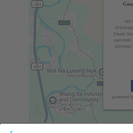
Goog
Wir 
Drittanbi
Dieser Se
sammeln. 
stimmen 
powered 