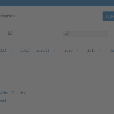
such
Sprache auswählen
023
2022
2020/21
2020
2018
Ar
Aleksei Dmitriev
hmid