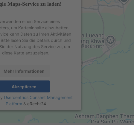
le Maps-Service zu laden!
verwenden einen Service eines
eters, um Karteninhalte einzubetten.
rvice kann Daten zu Ihren Aktivitäten
Bitte lesen Sie die Details durch und
Sie der Nutzung des Service zu, um
diese Karte anzuzeigen.
Mehr Informationen
Akzeptieren
by
Usercentrics Consent Management
Platform
&
eRecht24