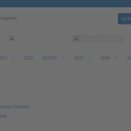
such
Sprache auswählen
023
2022
2020/21
2020
2018
Ar
Aleksei Dmitriev
hmid