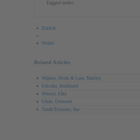
Tagged under:
Germany
Video
Beate Gördes
Zurück
Weiter
Related Articles
Wijnen, Henk & Last, Martyn
Uliczka, Burkhard
Wessel, Elke
Uhde, Deborah
Trash/Treasure, Ina