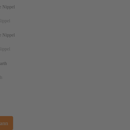
Nippel
Nippel
th
Mann