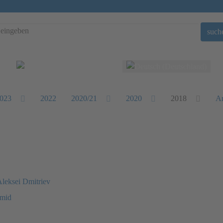
such
Sprache auswählen
023
2022
2020/21
2020
2018
Ar
Aleksei Dmitriev
hmid