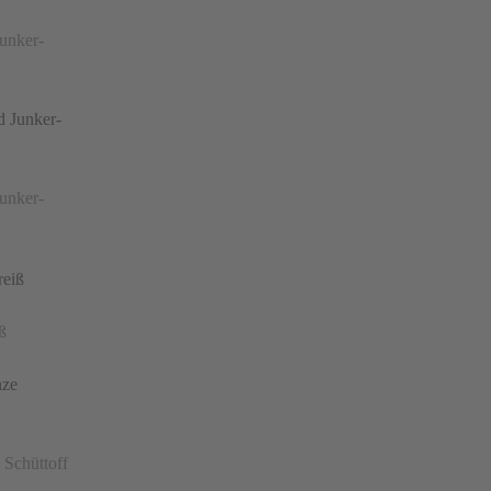
unker-
unker-
ß
 Schüttoff