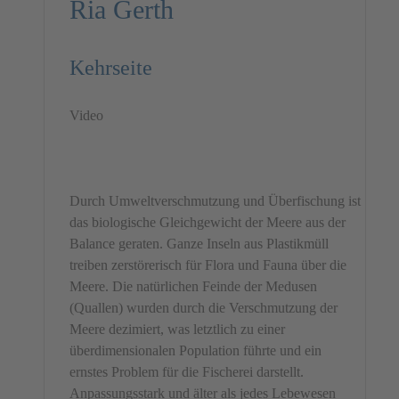
Ria Gerth
anzusehen.
Mehr Informationen
Kehrseite
Akzeptieren
Video
powered by
Usercentrics
Consent Management Platform
&
eRecht24
Durch Umweltverschmutzung und Überfischung ist
das biologische Gleichgewicht der Meere aus der
Balance geraten. Ganze Inseln aus Plastikmüll
treiben zerstörerisch für Flora und Fauna über die
Meere. Die natürlichen Feinde der Medusen
(Quallen) wurden durch die Verschmutzung der
Meere dezimiert, was letztlich zu einer
überdimensionalen Population führte und ein
ernstes Problem für die Fischerei darstellt.
Anpassungsstark und älter als jedes Lebewesen