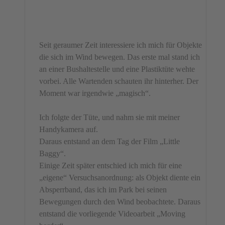
powered by
Usercentrics
Consent Management Platform
&
eRecht24
Seit geraumer Zeit interessiere ich mich für Objekte
die sich im Wind bewegen. Das erste mal stand ich
an einer Bushaltestelle und eine Plastiktüte wehte
vorbei. Alle Wartenden schauten ihr hinterher. Der
Moment war irgendwie „magisch“.
Ich folgte der Tüte, und nahm sie mit meiner
Handykamera auf.
Daraus entstand an dem Tag der Film „Little
Baggy“.
Einige Zeit später entschied ich mich für eine
„eigene“ Versuchsanordnung: als Objekt diente ein
Absperrband, das ich im Park bei seinen
Bewegungen durch den Wind beobachtete. Daraus
entstand die vorliegende Videoarbeit „Moving