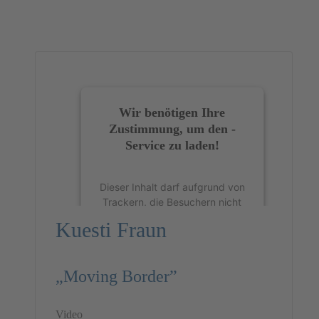
Wir benötigen Ihre
Zustimmung, um den -
Service zu laden!
Dieser Inhalt darf aufgrund von
Trackern, die Besuchern nicht
offengelegt werden, nicht
Kuesti Fraun
geladen werden. Der Besitzer
der Website muss diese mit
seinem CMP einrichten, um
„Moving Border”
diesen Inhalt zur Liste der
verwendeten Technologien
hinzuzufügen.
Video