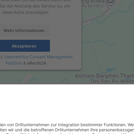
Sie der Nutzung des Service zu, um
diese Karte anzuzeigen.
Mehr Informationen
Akzeptieren
by
Usercentrics Consent Management
Platform
&
eRecht24
ial Media
Intern